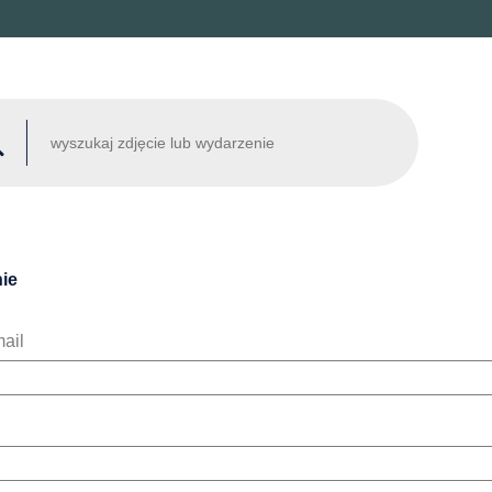
ie
ail