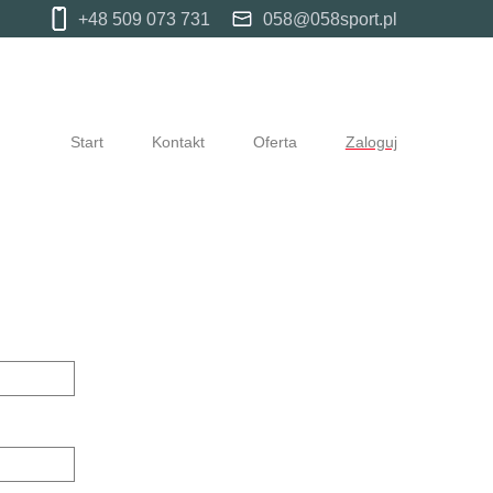
+48 509 073 731
058@058sport.pl
Start
Kontakt
Oferta
Zaloguj