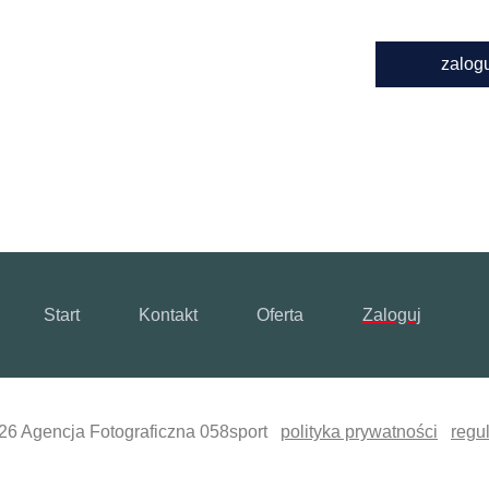
zalog
Start
Kontakt
Oferta
Zaloguj
26 Agencja Fotograficzna 058sport
polityka prywatności
regu