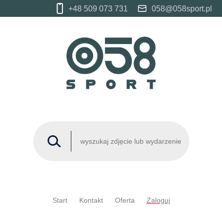
+48 509 073 731
058@058sport.pl
Start
Kontakt
Oferta
Zaloguj