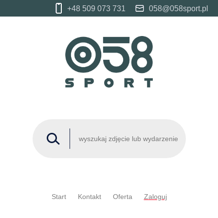
+48 509 073 731
058@058sport.pl
Start
Kontakt
Oferta
Zaloguj