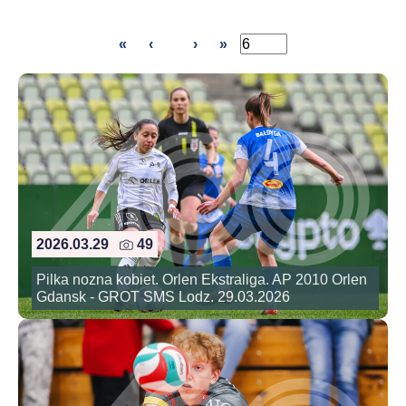
«
‹
›
»
2026.03.29
49
Pilka nozna kobiet. Orlen Ekstraliga. AP 2010 Orlen
Gdansk - GROT SMS Lodz. 29.03.2026