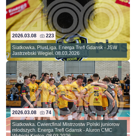
2026.03.08
223
Siatkowka. PlusLiga. Energa Trefl Gdansk - JSW
Jastrzebski Wegiel. 08.03.2026
2026.03.08
74
Siatkowka. Cwiercfinal Mistrzostw Polski juniorow
mlodszych. Energa Trefl Gdansk - Aluron CMC
Wybicki Kielce. 08.03.2026