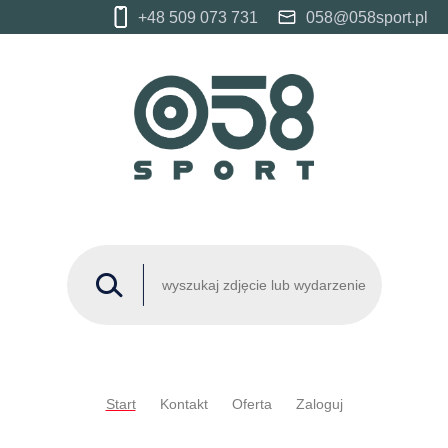
+48 509 073 731
058@058sport.pl
Start
Kontakt
Oferta
Zaloguj