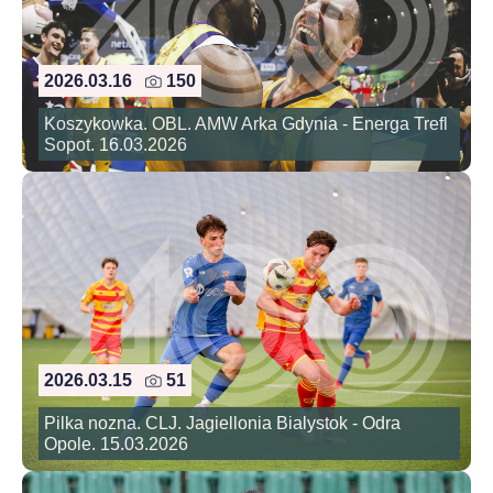
2026.03.16
150
Koszykowka. OBL. AMW Arka Gdynia - Energa Trefl
Sopot. 16.03.2026
2026.03.15
51
Pilka nozna. CLJ. Jagiellonia Bialystok - Odra
Opole. 15.03.2026