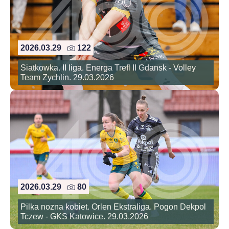
2026.03.29
122
Siatkowka. II liga. Energa Trefl II Gdansk - Volley
Team Zychlin. 29.03.2026
2026.03.29
80
Pilka nozna kobiet. Orlen Ekstraliga. Pogon Dekpol
Tczew - GKS Katowice. 29.03.2026