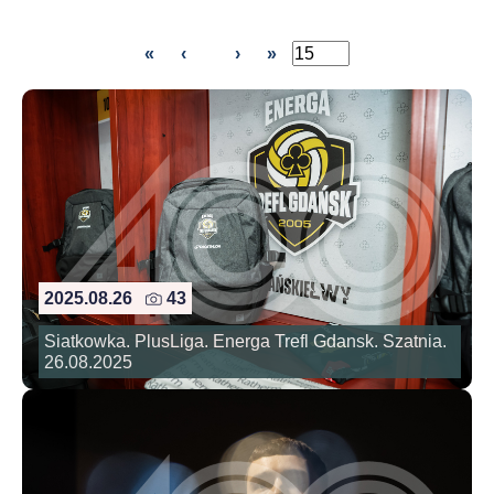
«
‹
›
»
2025.08.26
43
Siatkowka. PlusLiga. Energa Trefl Gdansk. Szatnia.
26.08.2025