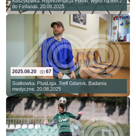
Koszykowka. Reprezentacja Polski. Wylot na mecz
do Finlandii. 20.08.2025
2025.08.20
67
Siatkowka. PlusLiga. Trefl Gdansk. Badania
medyczne. 20.08.2025