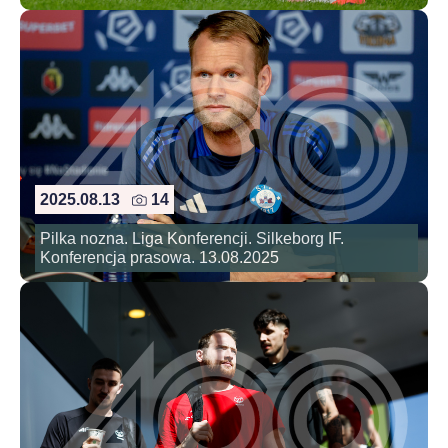
2025.08.13
14
Pilka nozna. Liga Konferencji. Silkeborg IF.
Konferencja prasowa. 13.08.2025