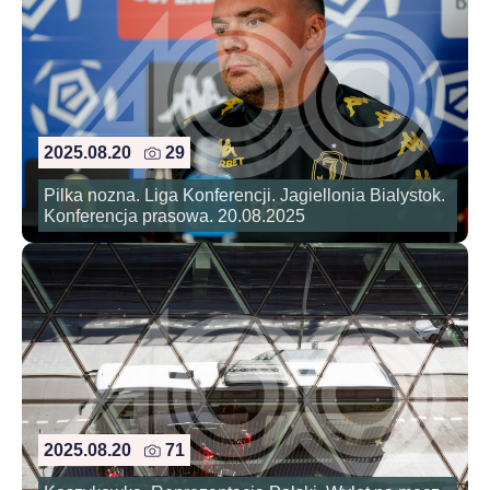
2025.08.20
29
Pilka nozna. Liga Konferencji. Jagiellonia Bialystok.
Konferencja prasowa. 20.08.2025
2025.08.20
71