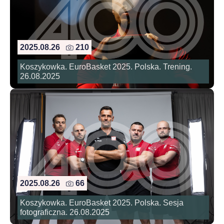
2025.08.26
210
Koszykowka. EuroBasket 2025. Polska. Trening.
26.08.2025
2025.08.26
66
Koszykowka. EuroBasket 2025. Polska. Sesja
fotograficzna. 26.08.2025