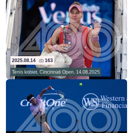
2025.08.14
163
Tenis kobiet. Cincinnati Open. 14.08.2025