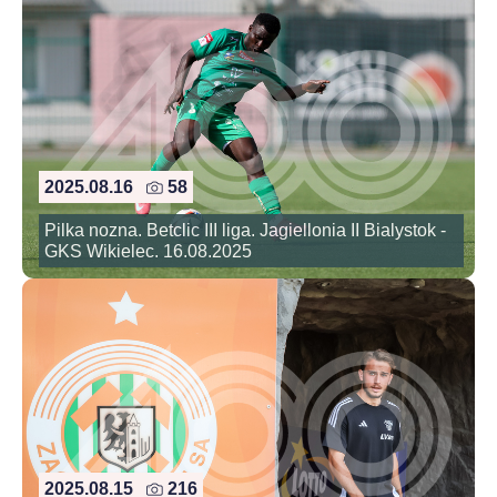
2025.08.16
58
Pilka nozna. Betclic III liga. Jagiellonia II Bialystok -
GKS Wikielec. 16.08.2025
2025.08.15
216