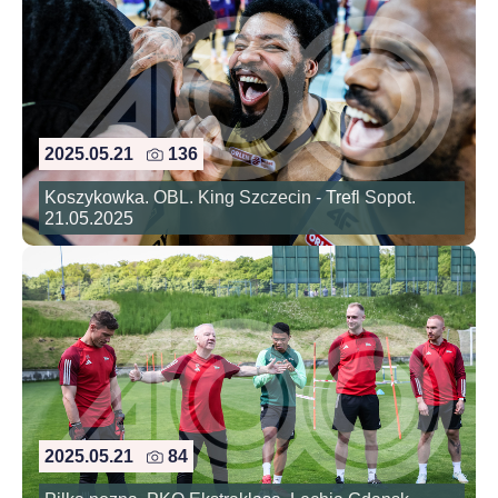
2025.05.21
136
Koszykowka. OBL. King Szczecin - Trefl Sopot.
21.05.2025
2025.05.21
84