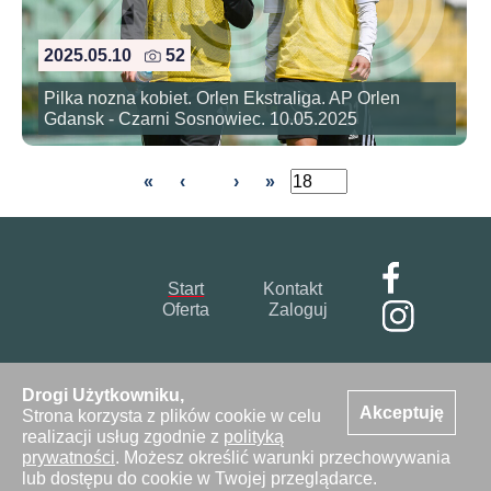
2025.05.10
52
Pilka nozna kobiet. Orlen Ekstraliga. AP Orlen
Gdansk - Czarni Sosnowiec. 10.05.2025
«
‹
›
»
Start
Kontakt
Oferta
Zaloguj
Drogi Użytkowniku,
Akceptuję
Strona korzysta z plików cookie w celu
© 2026 Agencja Fotograficzna 058sport
realizacji usług zgodnie z
polityką
polityka prywatności
regulamin
prywatności
. Możesz określić warunki przechowywania
lub dostępu do cookie w Twojej przeglądarce.