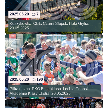
2025.05.20
7
Koszykowka. OBL. Czarni Slupsk. Hala Gryfia.
20.05.2025
2025.05.20
190
Pilka nozna. PKO Ekstraklasa. Lechia Gdansk.
Akademie Klasy Ekstra. 20.05.2025