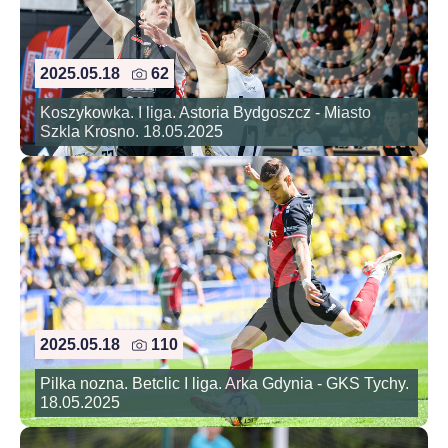
2025.05.18
62
Koszykowka. I liga. Astoria Bydgoszcz - Miasto
Szkla Krosno. 18.05.2025
2025.05.18
110
Pilka nozna. Betclic I liga. Arka Gdynia - GKS Tychy.
18.05.2025