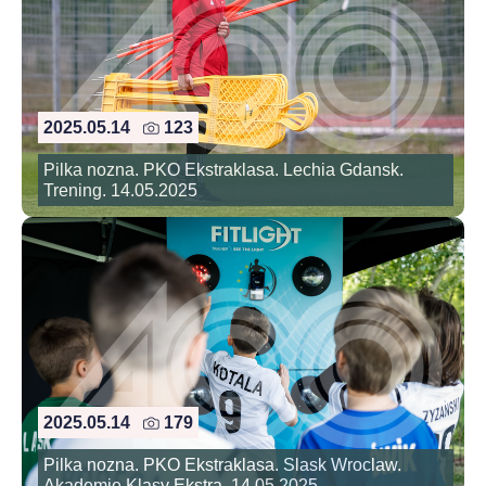
2025.05.14
123
Pilka nozna. PKO Ekstraklasa. Lechia Gdansk.
Trening. 14.05.2025
2025.05.14
179
Pilka nozna. PKO Ekstraklasa. Slask Wroclaw.
Akademie Klasy Ekstra. 14.05.2025