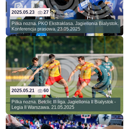
2025.05.23
27
Pilka nozna. PKO Ekstraklasa. Jagiellonia Bialystok.
Konferencja prasowa. 23.05.2025
2025.05.21
60
Pilka nozna. Betclic III liga. Jagiellonia II Bialystok -
Legia II Warszawa. 21.05.2025