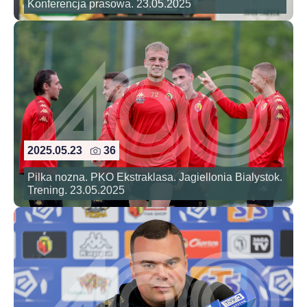
Konferencja prasowa. 23.05.2025
2025.05.23
36
Pilka nozna. PKO Ekstraklasa. Jagiellonia Bialystok.
Trening. 23.05.2025