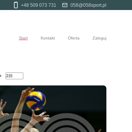
+48 509 073 731
058@058sport.pl
Start
Kontakt
Oferta
Zaloguj
»