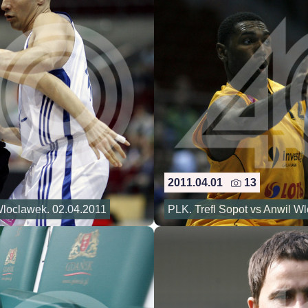
2011.04.01
13
 Wloclawek. 02.04.2011
PLK. Trefl Sopot vs Anwil W