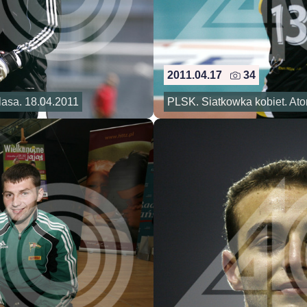
2011.04.17
34
lasa. 18.04.2011
PLSK. Siatkowka kobiet. Atom