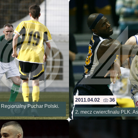
2011.04.02
36
Regionalny Puchar Polski.
2. mecz cwiercfinalu PLK. A