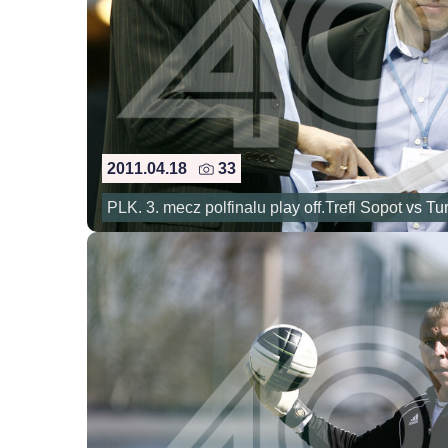
2011.04.18
33
PLK. 3. mecz polfinalu play off.Trefl Sopot vs T