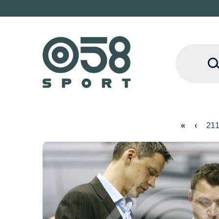
«
‹
21