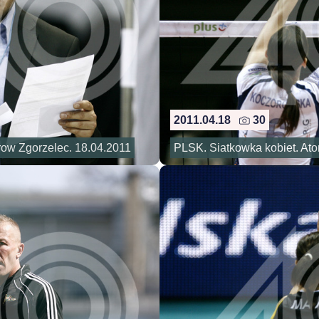
2011.04.18
30
urow Zgorzelec. 18.04.2011
PLSK. Siatkowka kobiet. Atom