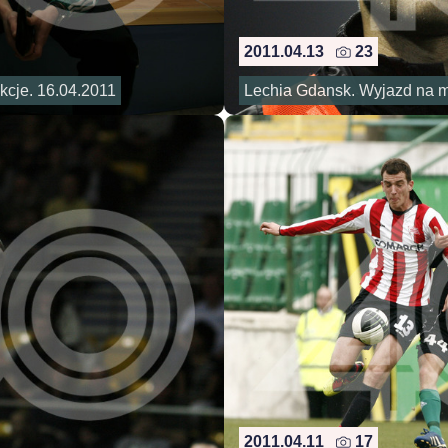
2011.04.13
23
kcje. 16.04.2011
Lechia Gdansk. Wyjazd na m
2011.04.11
17