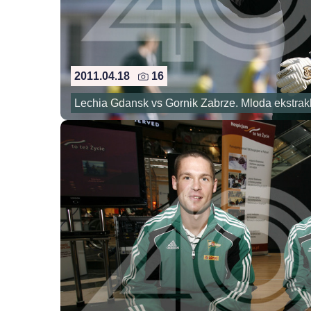
2011.04.18
16
Lechia Gdansk vs Gornik Zabrze. Mloda ekstrak