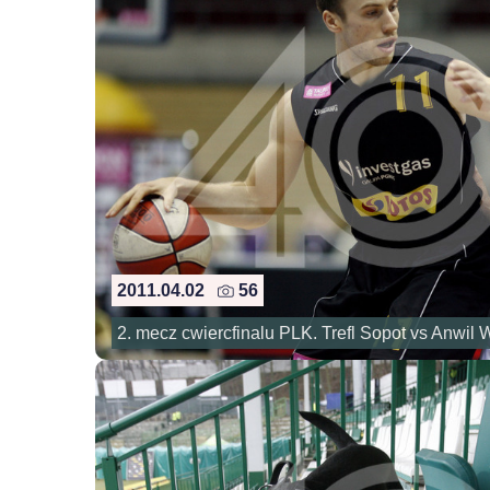
2011.04.02
56
2. mecz cwiercfinalu PLK. Trefl Sopot vs Anwil