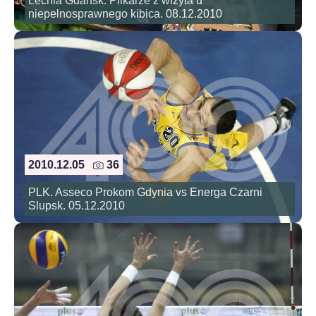
Lechia Gdansk. Pilkarze z wizyta u
niepelnosprawnego kibica. 08.12.2010
2010.12.05
36
PLK. Asseco Prokom Gdynia vs Energa Czarni
Slupsk. 05.12.2010