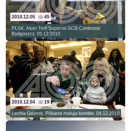
2010.12.05
45
PLSK. Atom Trefl Sopot vs GCB Centrostal
Bydgoszcz. 05.12.2010
2010.12.04
19
Lechia Gdansk. Pilkarze maluja bombki. 04.12.2010