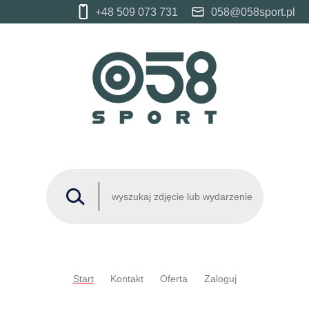
+48 509 073 731
058@058sport.pl
Start
Kontakt
Oferta
Zaloguj