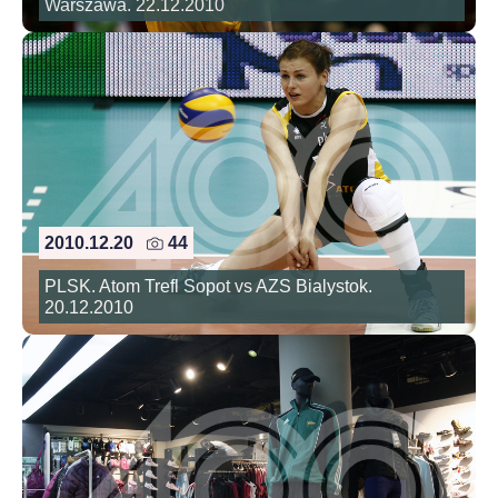
Warszawa. 22.12.2010
2010.12.20
44
PLSK. Atom Trefl Sopot vs AZS Bialystok.
20.12.2010