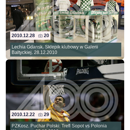
2010.12.28
20
Lechia Gdansk. Sklepik klubowy w Galerii
Baltyckiej. 28.12.2010
2010.12.22
29
PZKosz. Puchar Polski: Trefl Sopot vs Polonia