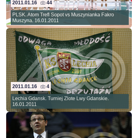
2011.01.16
44
PLSK. Atom Trefl Sopot vs Muszynianka Fakro
Muszyna. 16.01.2011
2011.01.16
4
Lechia Gdansk. Turniej Zlote Lwy Gdanskie.
16.01.2011